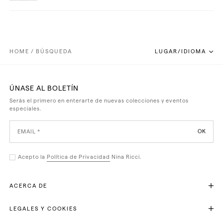
HOME
/
BÚSQUEDA
LUGAR/IDIOMA
ÚNASE AL BOLETÍN
Serás el primero en enterarte de nuevas colecciones y eventos
especiales.
OK
Acepto la
Política de Privacidad
Nina Ricci.
ACERCA DE
Maison Nina Ricci
Servicios del Atelier
LEGALES Y COOKIES
Únete a nosotros