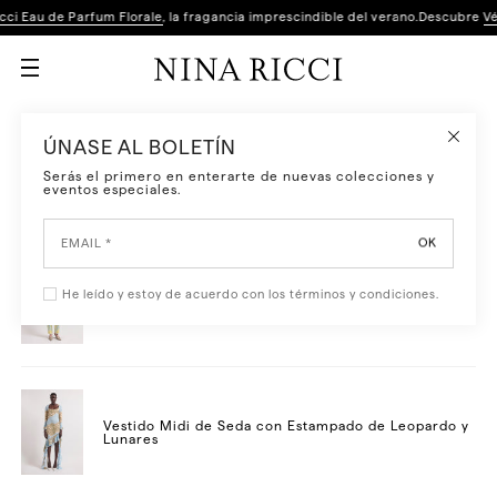
BÚSQUEDA - Nina Ricci
cci Eau de Parfum Florale
, la fragancia imprescindible del verano.
Descubre
Vé
ÚNASE AL BOLETÍN
Buscar en la tienda de Nina Ricci
Serás el primero en enterarte de nuevas colecciones y
eventos especiales.
PRODUCTOS MÁS POPULARES
6 PRODUCTO DISPONIBLE
OK
He leído y estoy de acuerdo con los términos y condiciones.
Pantalón recto de jacquard floral
Vestido Midi de Seda con Estampado de Leopardo y
Lunares